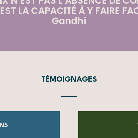
IX N’EST PAS L’ABSENCE DE CO
EST LA CAPACITÉ À Y FAIRE FA
Gandhi
TÉMOIGNAGES
NS