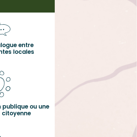
ialogue entre
ntes locales
n publique ou
une
 citoyenne