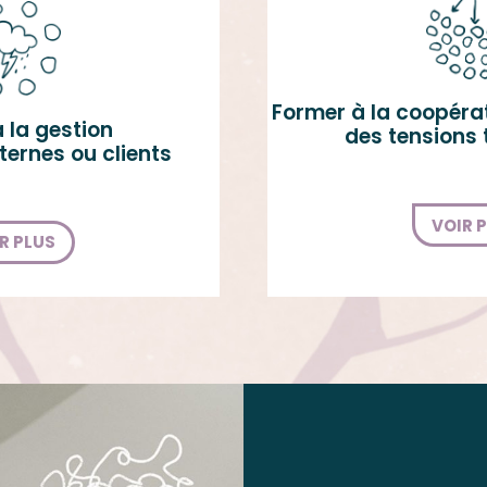
Former à la coopérat
̀ la gestion
des tensions t
nternes ou clients
VOIR 
R PLUS