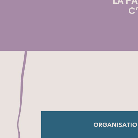
LA PA
C’
ORGANISATIO