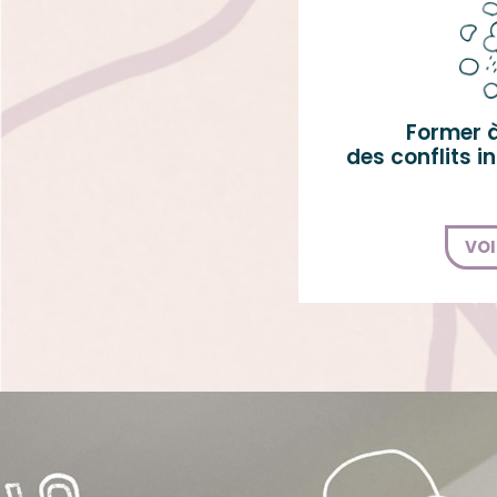
Former a
des conflits i
VOI