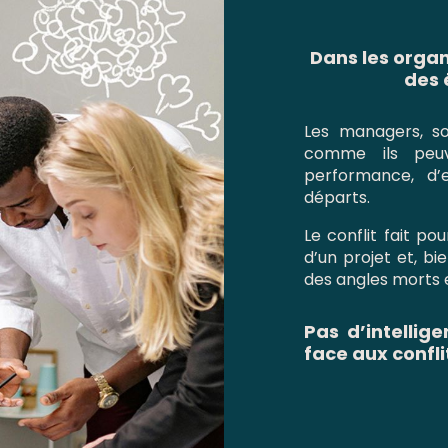
Dans les organ
des 
Les managers, so
comme ils peuv
performance, d’
départs.
Le conflit fait po
d’un projet et, bi
des angles morts 
Pas d’intellig
face aux conflit