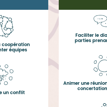
Faciliter le d
parties prena
la coopération
nter équipes
Animer une réunio
concertation
 un conflit