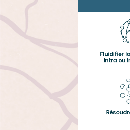
Fluidifier 
intra ou i
Résoudre